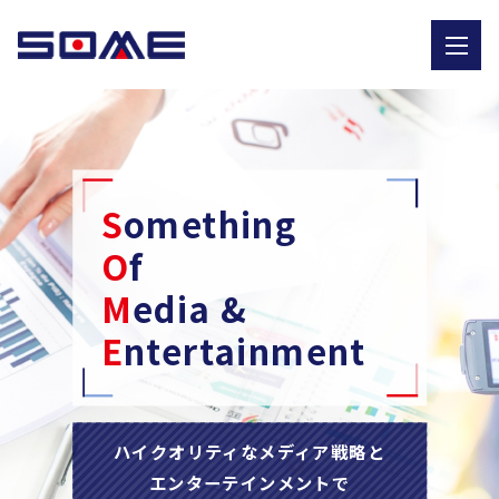
S
omething
O
f
M
edia &
E
ntertainment
ハイクオリティなメディア戦略と
エンターテインメントで